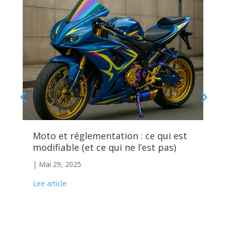
Moto et réglementation : ce qui est
Le
modifiable (et ce qui ne l’est pas)
an
|
Mai 29, 2025
|
M
Lire article
Lire