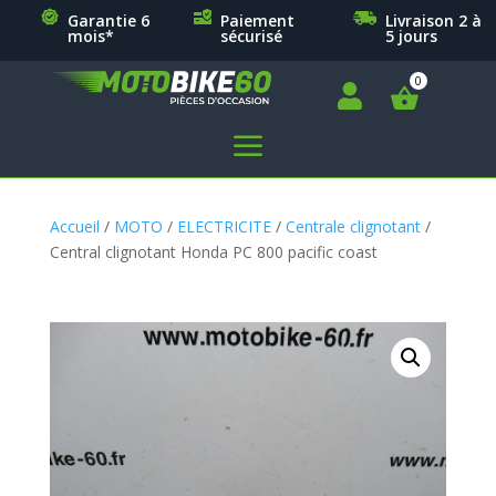
Garantie 6
Paiement
Livraison 2 à
mois*
sécurisé
5 jours

a
Accueil
/
MOTO
/
ELECTRICITE
/
Centrale clignotant
/
Central clignotant Honda PC 800 pacific coast