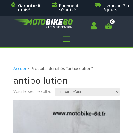
Garantie 6
Paiement
Livraison 2 à
mois*
sécurisé
5 jours

a
Accueil
/ Produits identifiés “antipollution”
antipollution
Voici le seul résultat