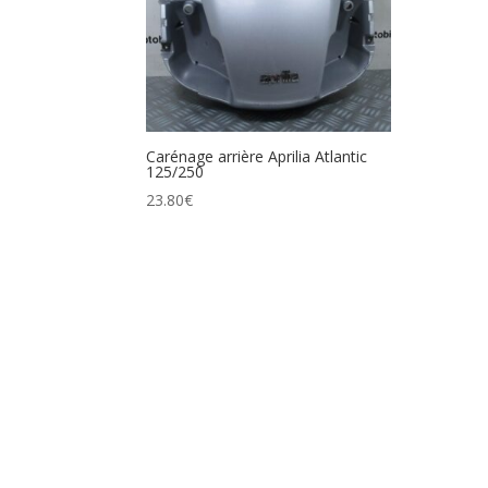
Carénage arrière Aprilia Atlantic
125/250
23.80
€