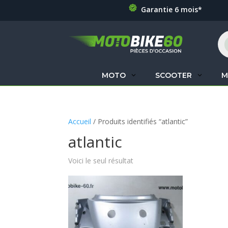
Garantie 6 mois*
Re
de
pr
MOTO
SCOOTER
M
Accueil
/ Produits identifiés “atlantic”
atlantic
Voici le seul résultat