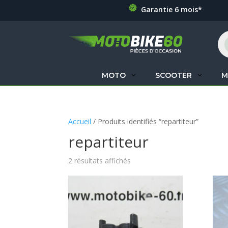
Garantie 6 mois*
Re
de
pr
MOTO
SCOOTER
M
Accueil
/ Produits identifiés “repartiteur”
repartiteur
2 résultats affichés