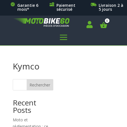
Garantie 6
Paiement
Livraison 2 à
mois*
sécurisé
5 jours

a
Kymco
Rechercher
Recent
Posts
Moto et
réglementation : ce