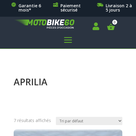
Garantie 6
Paiement
Livraison 2 à
mois*
sécurisé
5 jours

a
APRILIA
7 résultats affichés