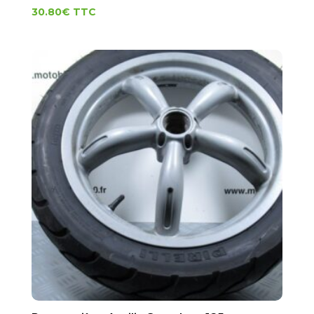
30.80
€
TTC