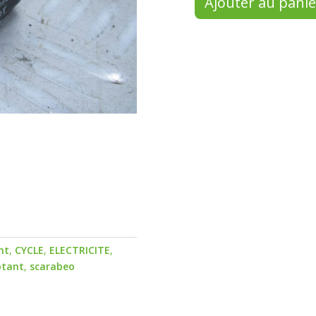
Ajouter au panie
nt
,
CYCLE
,
ELECTRICITE
,
otant
,
scarabeo