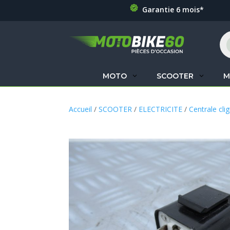
Garantie 6 mois*
Re
de
pr
MOTO
SCOOTER
M
Accueil
/
SCOOTER
/
ELECTRICITE
/
Centrale cli