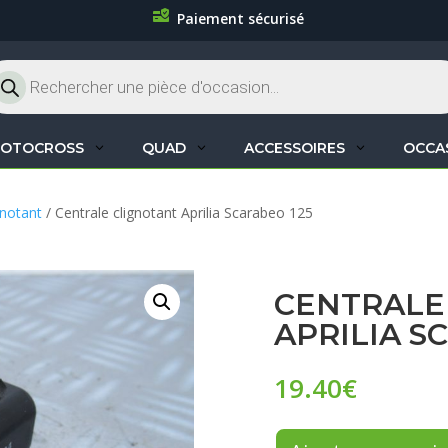
Paiement sécurisé
cherche
oduits
OTOCROSS
QUAD
ACCESSOIRES
OCCA
gnotant
/ Centrale clignotant Aprilia Scarabeo 125
CENTRALE
APRILIA S
19.40
€