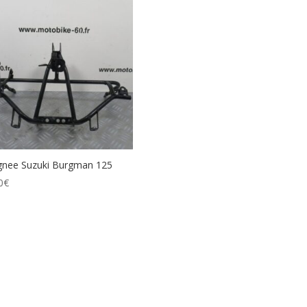
gnee Suzuki Burgman 125
0
€