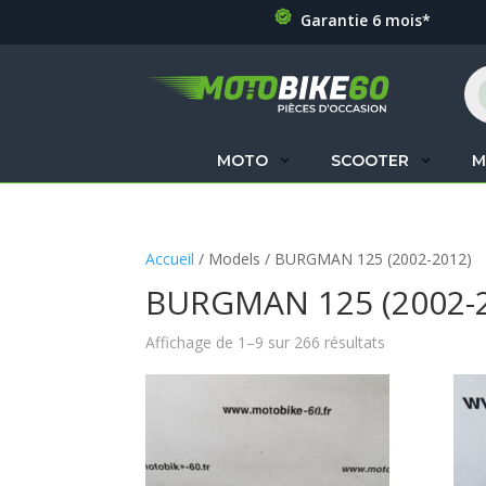
Garantie 6 mois*
Re
de
pr
MOTO
SCOOTER
M
Accueil
/ Models / BURGMAN 125 (2002-2012)
BURGMAN 125 (2002-
Affichage de 1–9 sur 266 résultats