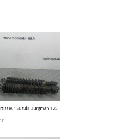
tisseur Suzuki Burgman 125
0
€