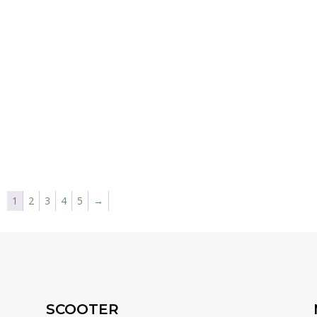
1
2
3
4
5
→
SCOOTER