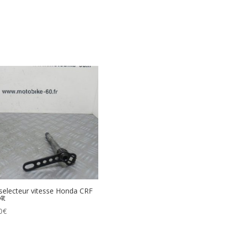
selecteur vitesse Honda CRF
4t
0
€