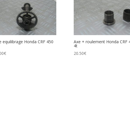
e equilibrage Honda CRF 450
Axe + roulement Honda CRF 
4t
00
€
20.50
€