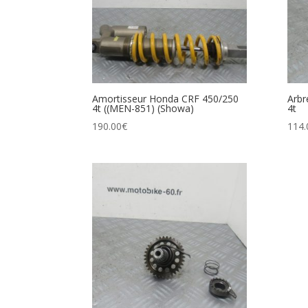
Amortisseur Honda CRF 450/250
Arbr
4t ((MEN-851) (Showa)
4t
190.00
€
114.