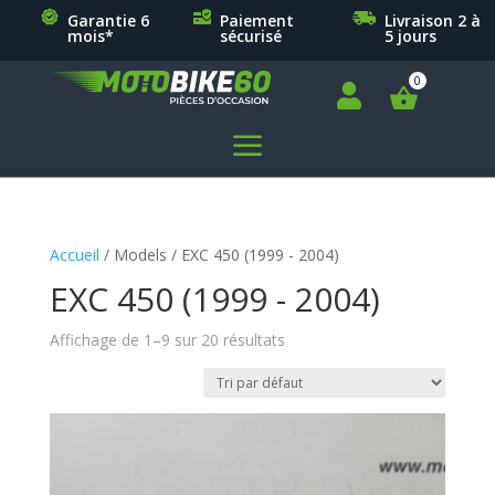
Garantie 6
Paiement
Livraison 2 à
mois*
sécurisé
5 jours

a
Accueil
/ Models / EXC 450 (1999 - 2004)
EXC 450 (1999 - 2004)
Affichage de 1–9 sur 20 résultats