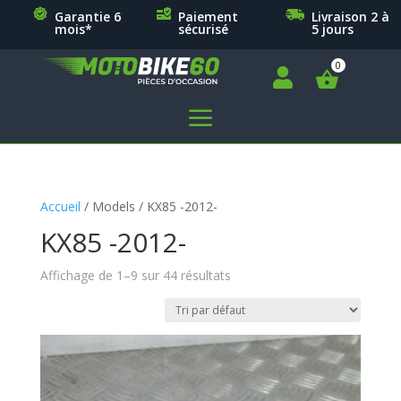
Garantie 6
Paiement
Livraison 2 à
mois*
sécurisé
5 jours

a
Accueil
/ Models / KX85 -2012-
KX85 -2012-
Affichage de 1–9 sur 44 résultats