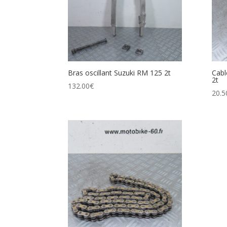
Bras oscillant Suzuki RM 125 2t
Cabl
2t
132.00
€
20.5