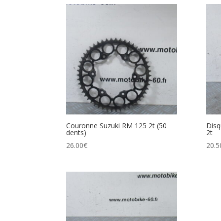
Couronne Suzuki RM 125 2t (50
Disq
dents)
2t
26.00
€
20.5