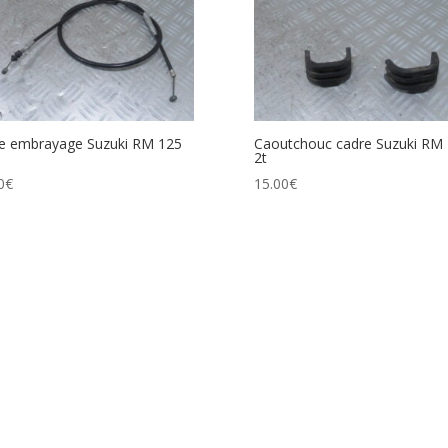
e embrayage Suzuki RM 125
Caoutchouc cadre Suzuki RM
2t
0
€
15.00
€