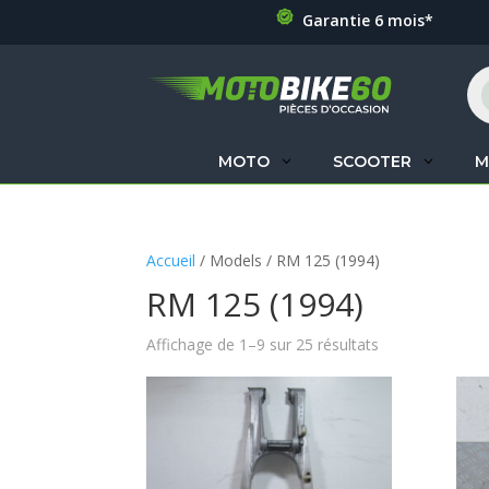
Garantie 6 mois*
Re
de
pr
MOTO
SCOOTER
M
Accueil
/ Models / RM 125 (1994)
RM 125 (1994)
Affichage de 1–9 sur 25 résultats