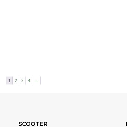
1
2
3
4
→
SCOOTER