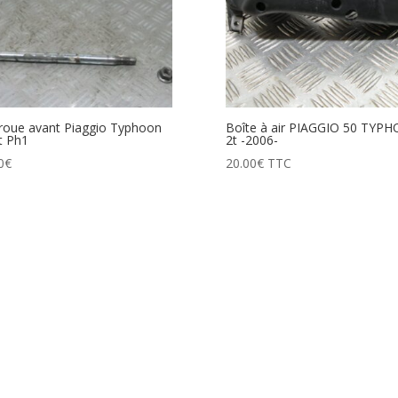
roue avant Piaggio Typhoon
Boîte à air PIAGGIO 50 TYP
t Ph1
2t -2006-
0
€
20.00
€
TTC