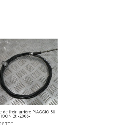
e de frein arrière PIAGGIO 50
HOON 2t -2006-
0
€
TTC