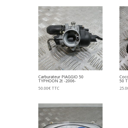
Carburateur PIAGGIO 50
Coco
TYPHOON 2t -2006-
50 
50.00
€
TTC
25.0