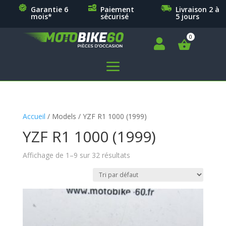
Garantie 6
Paiement
Livraison 2 à
mois*
sécurisé
5 jours

a
Accueil
/ Models / YZF R1 1000 (1999)
YZF R1 1000 (1999)
Affichage de 1–9 sur 32 résultats