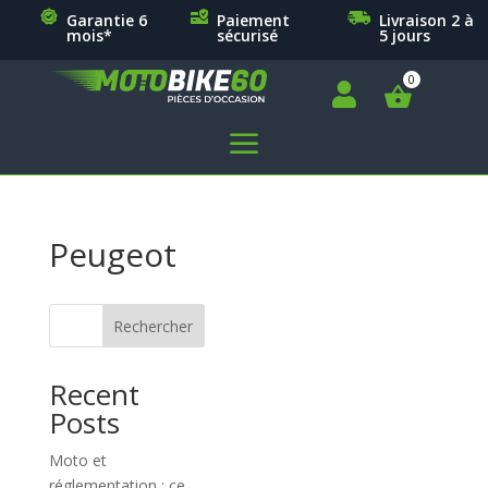
Garantie 6
Paiement
Livraison 2 à
mois*
sécurisé
5 jours

a
Peugeot
Rechercher
Recent
Posts
Moto et
réglementation : ce