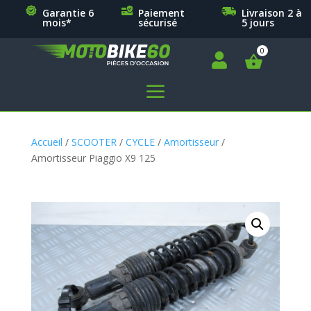
Garantie 6
Paiement
Livraison 2 à
mois*
sécurisé
5 jours

a
Accueil
/
SCOOTER
/
CYCLE
/
Amortisseur
/
Amortisseur Piaggio X9 125