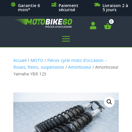
Garantie 6
Paiement
Livraison 2 à
mois*
sécurisé
5 jours

a
Accueil
/
MOTO
/
Pièces cycle moto d'occasion –
Roues, freins, suspensions
/
Amortisseur
/ Amortisseur
Yamaha YBR 125