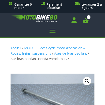
Garantie 6
Paiement
Livraison 2 à
mois*
sécurisé
5 jours

a
Accueil
/
MOTO
/
Pièces cycle moto d'occasion –
Roues, freins, suspensions
/
Axes de bras oscillant
/
Axe bras oscillant Honda Varadero 125