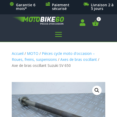
Garantie 6
Paiement
Livraison 2 à
mois*
sécurisé
5 jours

a
Accueil
/
MOTO
/
Pièces cycle moto d'occasion –
Roues, freins, suspensions
/
Axes de bras oscillant
/
Axe de bras oscillant Suzuki SV 650