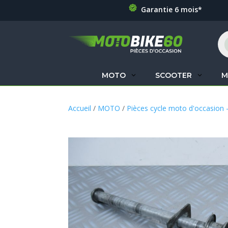
Garantie 6 mois*
Re
de
pr
MOTO
SCOOTER
M
Accueil
/
MOTO
/
Pièces cycle moto d'occasion 