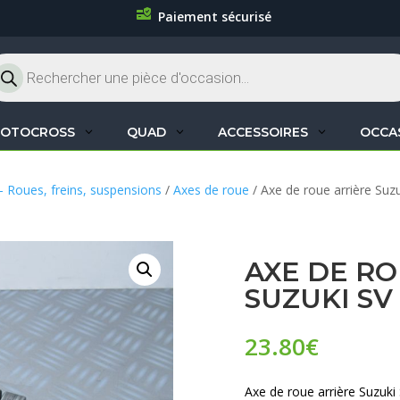
Paiement sécurisé
cherche
oduits
OTOCROSS
QUAD
ACCESSOIRES
OCCA
– Roues, freins, suspensions
/
Axes de roue
/ Axe de roue arrière Suz
AXE DE RO
SUZUKI SV
23.80
€
Axe de roue arrière Suzuki