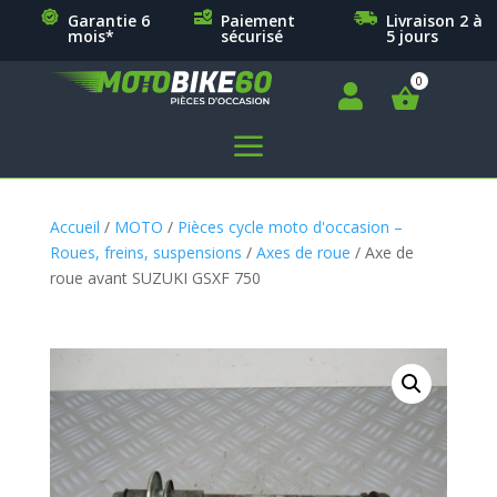
Garantie 6
Paiement
Livraison 2 à
mois*
sécurisé
5 jours

a
Accueil
/
MOTO
/
Pièces cycle moto d'occasion –
Roues, freins, suspensions
/
Axes de roue
/ Axe de
roue avant SUZUKI GSXF 750