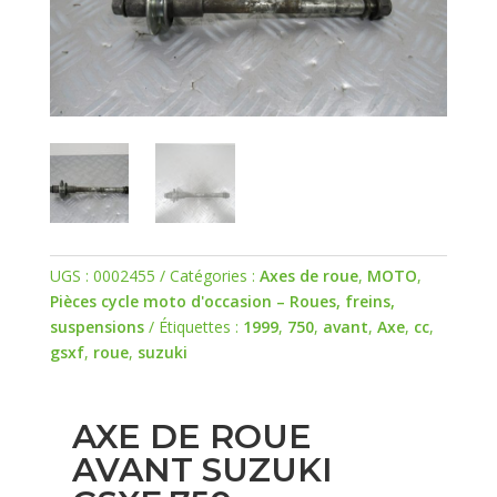
UGS :
0002455
Catégories :
Axes de roue
,
MOTO
,
Pièces cycle moto d'occasion – Roues, freins,
suspensions
Étiquettes :
1999
,
750
,
avant
,
Axe
,
cc
,
gsxf
,
roue
,
suzuki
AXE DE ROUE
AVANT SUZUKI