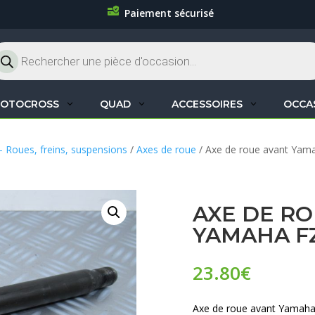
Paiement sécurisé
cherche
oduits
OTOCROSS
QUAD
ACCESSOIRES
OCCA
– Roues, freins, suspensions
/
Axes de roue
/ Axe de roue avant Yam
AXE DE R
YAMAHA FZ
23.80
€
Axe de roue avant Yamaha