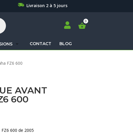
Livraison 2 à 5 jours

CONTACT
BLOG
SIONS
Recherche
aha FZ6 600
de
produits
OUE AVANT
6 600
 FZ6 600 de 2005