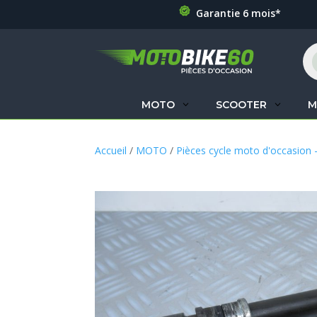
Garantie 6 mois*
Re
de
pr
MOTO
SCOOTER
M
Accueil
/
MOTO
/
Pièces cycle moto d'occasion 