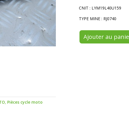
CNIT : LYM19L40U159
TYPE MINE : RJ0740
Ajouter au panie
TO
,
Pièces cycle moto