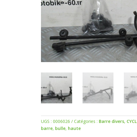
UGS :
0006026
Catégories :
Barre divers
,
CYCL
barre
,
bulle
,
haute