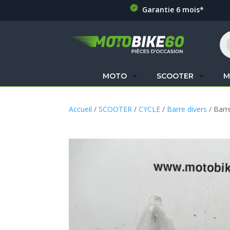
Garantie 6 mois*
Re
de
pr
MOTO
SCOOTER
M
Accueil
/
SCOOTER
/
CYCLE
/
Barre divers
/ Barr