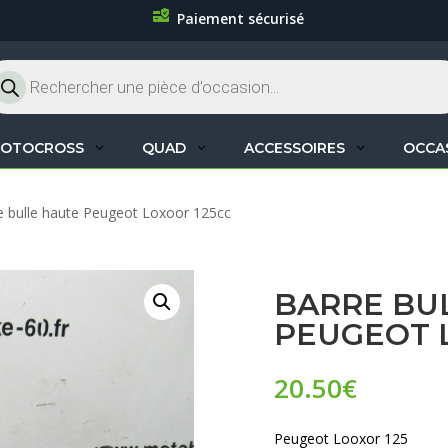
Paiement sécurisé
cherche
oduits
OTOCROSS
QUAD
ACCESSOIRES
OCCA
e bulle haute Peugeot Loxoor 125cc
BARRE BU
PEUGEOT 
20.50
€
Peugeot Looxor 125