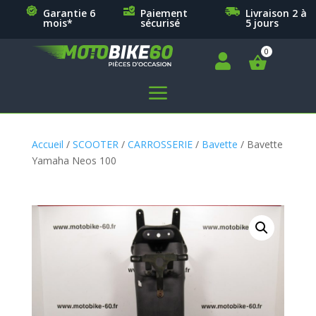
Garantie 6
Paiement
Livraison 2 à
mois*
sécurisé
5 jours

a
Accueil
/
SCOOTER
/
CARROSSERIE
/
Bavette
/ Bavette
Yamaha Neos 100