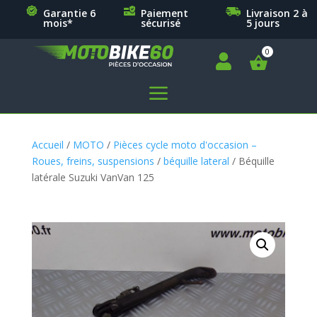
Garantie 6
Paiement
Livraison 2 à
mois*
sécurisé
5 jours

a
Accueil
/
MOTO
/
Pièces cycle moto d'occasion –
Roues, freins, suspensions
/
béquille lateral
/ Béquille
latérale Suzuki VanVan 125