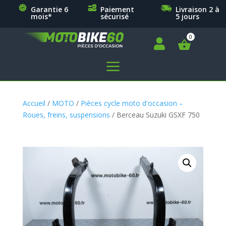
Garantie 6
Paiement
Livraison 2 à
mois*
sécurisé
5 jours

a
Accueil
/
MOTO
/
Pièces cycle moto d'occasion –
Roues, freins, suspensions
/ Berceau Suzuki GSXF 750