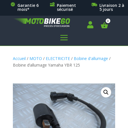
Garantie 6
Paiement
Livraison 2 à
mois*
sécurisé
5 jours

a
Accueil
/
MOTO
/
ELECTRICITE
/
Bobine d'allumage
/
Bobine d’allumage Yamaha YBR 125