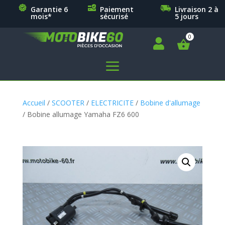
Garantie 6
Paiement
Livraison 2 à
mois*
sécurisé
5 jours

a
Accueil
/
SCOOTER
/
ELECTRICITE
/
Bobine d'allumage
/ Bobine allumage Yamaha FZ6 600