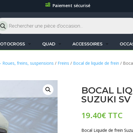
Paiement sécurisé
cherche
oduits
OTOCROSS
QUAD
ACCESSOIRES
OCCA
– Roues, freins, suspensions
/
Freins
/
Bocal de liquide de frein
/ Bocal
BOCAL LIQ
SUZUKI SV
19.40
€
TTC
Bocal Liquide de frein Suz