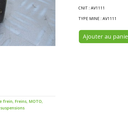
CNIT : AV1111
TYPE MINE : AV1111
Ajouter au panie
e frein
,
Freins
,
MOTO
,
, suspensions