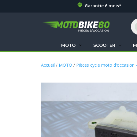
Garantie 6 mois*
Re
de
pr
MOTO
SCOOTER
M
Accueil
/
MOTO
/
Pièces cycle moto d'occasion 