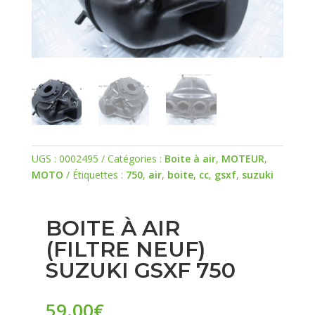
UGS :
0002495
Catégories :
Boite à air
,
MOTEUR
,
MOTO
Étiquettes :
750
,
air
,
boite
,
cc
,
gsxf
,
suzuki
BOITE À AIR
(FILTRE NEUF)
SUZUKI GSXF 750
59.00
€