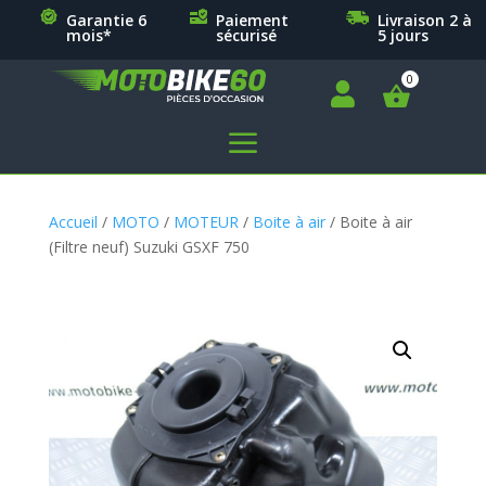
Garantie 6
Paiement
Livraison 2 à
mois*
sécurisé
5 jours

a
Accueil
/
MOTO
/
MOTEUR
/
Boite à air
/ Boite à air
(Filtre neuf) Suzuki GSXF 750