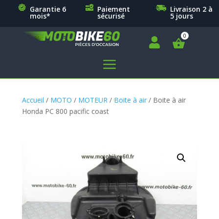
Garantie 6
Paiement
Livraison 2 à
mois*
sécurisé
5 jours

a
Accueil
/
MOTO
/
MOTEUR
/
Boite à air
/ Boite à air
Honda PC 800 pacific coast