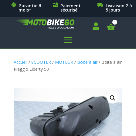
Garantie 6
Paiement
Livraison 2 à
mois*
sécurisé
5 jours

a
Accueil
/
SCOOTER
/
MOTEUR
/
Boite à air
/ Boite a air
Piaggio Liberty 50