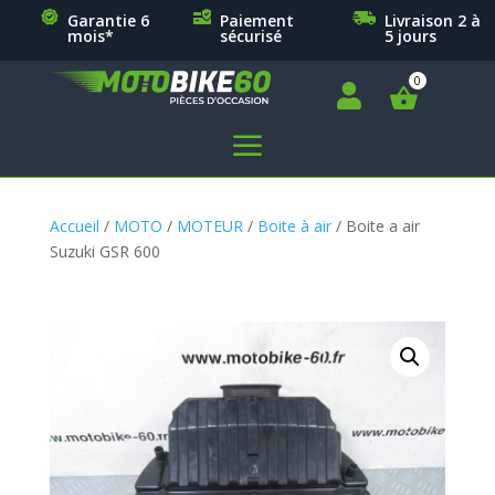
Garantie 6
Paiement
Livraison 2 à
mois*
sécurisé
5 jours

a
Accueil
/
MOTO
/
MOTEUR
/
Boite à air
/ Boite a air
Suzuki GSR 600