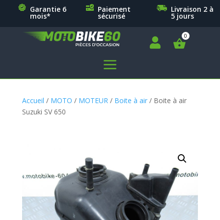
Garantie 6
Paiement
Livraison 2 à
mois*
sécurisé
5 jours

a
Accueil
/
MOTO
/
MOTEUR
/
Boite à air
/ Boite à air
Suzuki SV 650