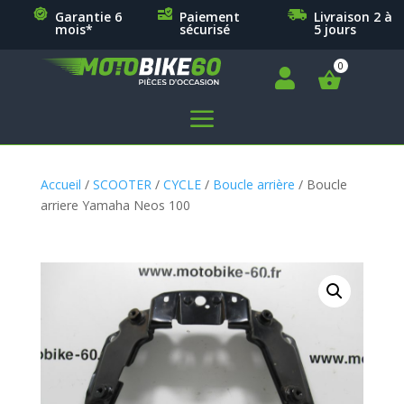
Garantie 6
Paiement
Livraison 2 à
mois*
sécurisé
5 jours

a
Accueil
/
SCOOTER
/
CYCLE
/
Boucle arrière
/ Boucle
arriere Yamaha Neos 100