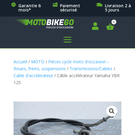
Garantie 6
Paiement
Livraison 2 à
mois*
sécurisé
5 jours

a
Accueil
/
MOTO
/
Pièces cycle moto d'occasion –
Roues, freins, suspensions
/
Transmissions/Cables
/
Cable d'accelerateur
/ Câble accélérateur Yamaha YBR
125