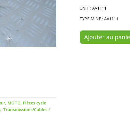
CNIT : AV1111
TYPE MINE : AV1111
Ajouter au panie
eur
,
MOTO
,
Pièces cycle
s
,
Transmissions/Cables