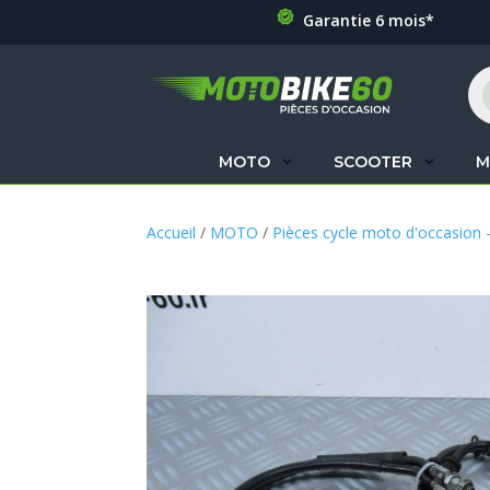
Garantie 6 mois*
Re
de
pr
MOTO
SCOOTER
M
Accueil
/
MOTO
/
Pièces cycle moto d'occasion 