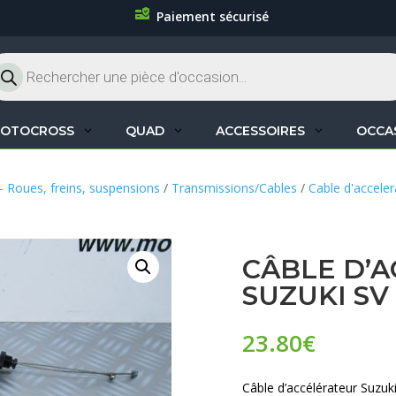
Paiement sécurisé
cherche
oduits
OTOCROSS
QUAD
ACCESSOIRES
OCCA
– Roues, freins, suspensions
/
Transmissions/Cables
/
Cable d'acceler
CÂBLE D’
SUZUKI SV
23.80
€
Câble d’accélérateur Suzuk