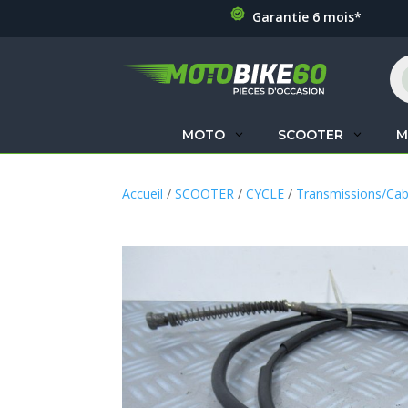
Garantie 6 mois*
Re
de
pr
MOTO
SCOOTER
M
Accueil
/
SCOOTER
/
CYCLE
/
Transmissions/Cab