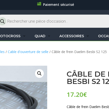
Paiement sécurisé
cherche
oduits
OTOCROSS
QUAD
ACCESSOIRES
OCCA
les
/
Cable d'ouverture de selle
/ Câble de frein Daelim Besbi S2 125
CÂBLE DE 
BESBI S2 1
17.20
€
Câble de frein Daelim Bes