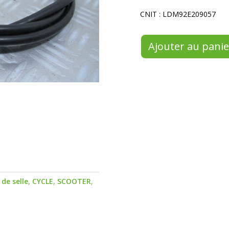
CNIT : LDM92E209057
Ajouter au panie
 de selle
,
CYCLE
,
SCOOTER
,