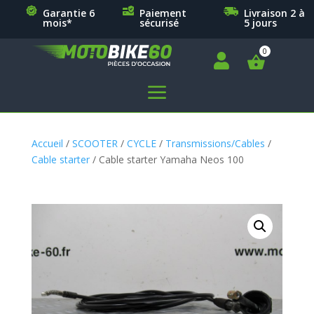
Garantie 6
Paiement
Livraison 2 à
mois*
sécurisé
5 jours

a
Accueil
/
SCOOTER
/
CYCLE
/
Transmissions/Cables
/
Cable starter
/ Cable starter Yamaha Neos 100