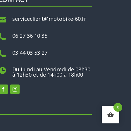
CONTACT
serviceclient@motobike-60.fr

06 27 36 10 35

03 44 03 53 27

Du Lundi au Vendredi de 08h30

à 12h30 et de 14h00 à 18h00
0