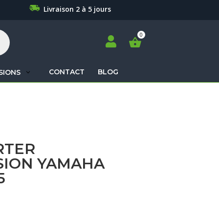
Livraison 2 à 5 jours

CONTACT
BLOG
SIONS
Recherche
de
produits
RTER
SION YAMAHA
5