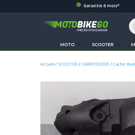
Garantie 6 mois*
Re
de
pr
MOTO
SCOOTER
M
Accueil
/
SCOOTER
/
CARROSSERIE
/
Cache dive