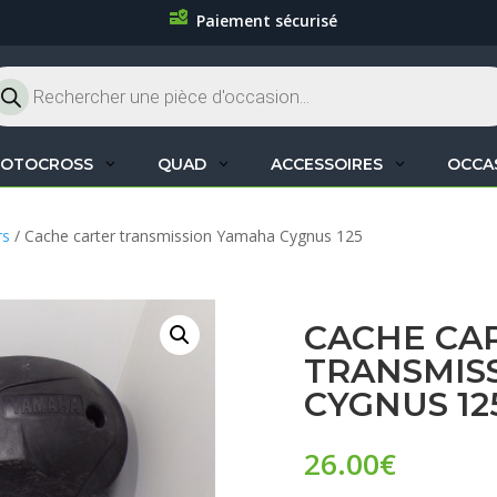
Paiement sécurisé
cherche
oduits
OTOCROSS
QUAD
ACCESSOIRES
OCCA
rs
/ Cache carter transmission Yamaha Cygnus 125
CACHE CA
TRANSMIS
CYGNUS 12
26.00
€