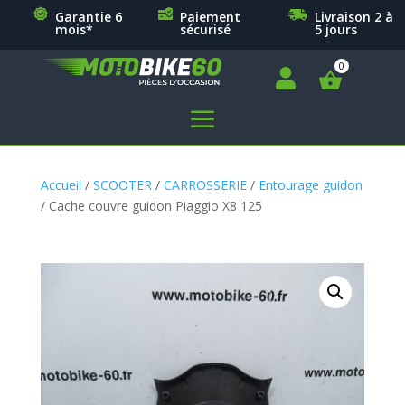
Garantie 6
Paiement
Livraison 2 à
mois*
sécurisé
5 jours

a
Accueil
/
SCOOTER
/
CARROSSERIE
/
Entourage guidon
/ Cache couvre guidon Piaggio X8 125