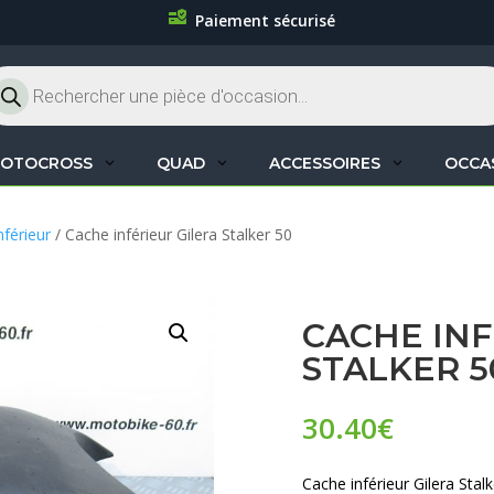
Paiement sécurisé
cherche
oduits
OTOCROSS
QUAD
ACCESSOIRES
OCCA
nférieur
/ Cache inférieur Gilera Stalker 50
CACHE INF
STALKER 5
30.40
€
Cache inférieur Gilera Stal