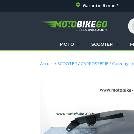
Garantie 6 mois*
Re
de
pr
MOTO
SCOOTER
M
Accueil
/
SCOOTER
/
CARROSSERIE
/
Carénage i