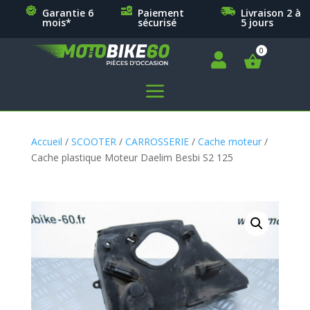
Garantie 6
Paiement
Livraison 2 à
mois*
sécurisé
5 jours

a
Accueil
/
SCOOTER
/
CARROSSERIE
/
Cache moteur
/
Cache plastique Moteur Daelim Besbi S2 125