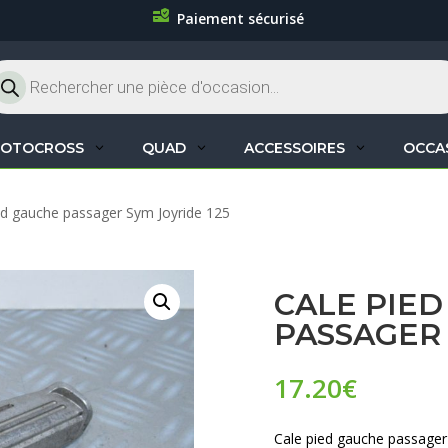
Paiement sécurisé
cherche
oduits
OTOCROSS
QUAD
ACCESSOIRES
OCCA
ed gauche passager Sym Joyride 125
CALE PIE
PASSAGER 
17.20
€
Cale pied gauche passager