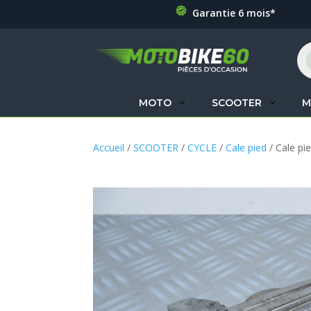
Garantie 6 mois*
Re
de
pr
MOTO
SCOOTER
M
Accueil
/
SCOOTER
/
CYCLE
/
Cale pied
/ Cale pi