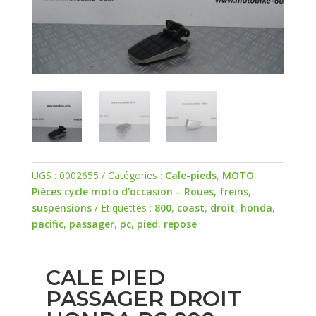
UGS :
0002655
Catégories :
Cale-pieds
,
MOTO
,
Pièces cycle moto d'occasion – Roues, freins,
suspensions
Étiquettes :
800
,
coast
,
droit
,
honda
,
pacific
,
passager
,
pc
,
pied
,
repose
CALE PIED
PASSAGER DROIT