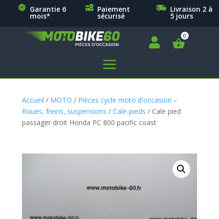
Garantie 6
Paiement
Livraison 2 à
mois*
sécurisé
5 jours

a
Accueil
/
MOTO
/
Pièces cycle moto d'occasion –
Roues, freins, suspensions
/
Cale-pieds
/ Cale pied
passager droit Honda PC 800 pacific coast