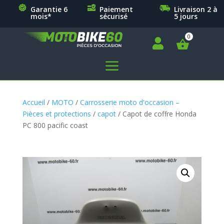
Garantie 6
Paiement
Livraison 2 à
mois*
sécurisé
5 jours

a
Accueil
/
MOTO
/
Carrosserie moto d'occasion –
Pièces et protections
/
capot
/ Capot de coffre Honda
PC 800 pacific coast