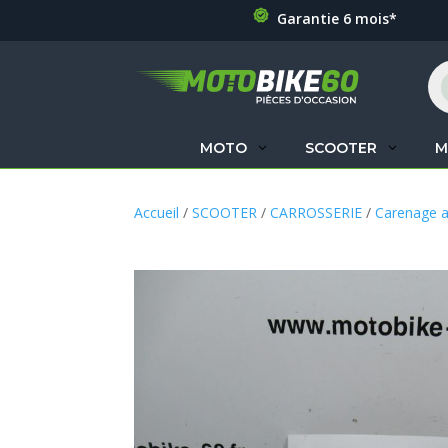
Garantie 6 mois*
Re
de
pr
MOTO
SCOOTER
M
Accueil
/
SCOOTER
/
CARROSSERIE
/
Carenage a