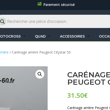
Paiement sécurisé
cherche
oduits
OTOCROSS
QUAD
ACCESSOIRES
OCCA
rrière
/ Carénage arrière Peugeot Citystar 50
CARÉNAGE
PEUGEOT C
31.50
€
Carénage arrière Peugeot C