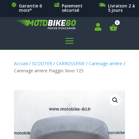
Garantie 6
Paiement
Livraison 2 à
mois*
sécurisé
5 jours

a
Accueil
/
SCOOTER
/
CARROSSERIE
/
Carenage arrière
/
Carenage arriere Piaggio Xevo 125