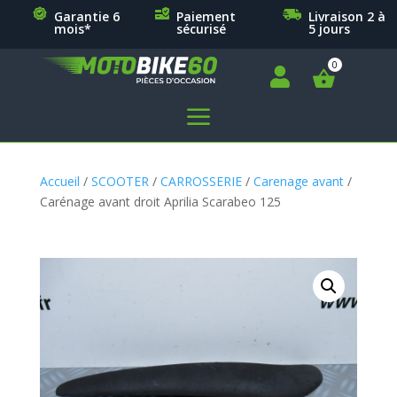
Garantie 6
Paiement
Livraison 2 à
mois*
sécurisé
5 jours

a
Accueil
/
SCOOTER
/
CARROSSERIE
/
Carenage avant
/
Carénage avant droit Aprilia Scarabeo 125